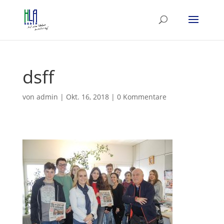
dsff
von
admin
|
Okt. 16, 2018
|
0 Kommentare