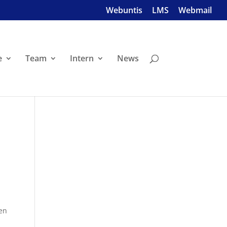
Webuntis
LMS
Webmail
e
Team
Intern
News
hen