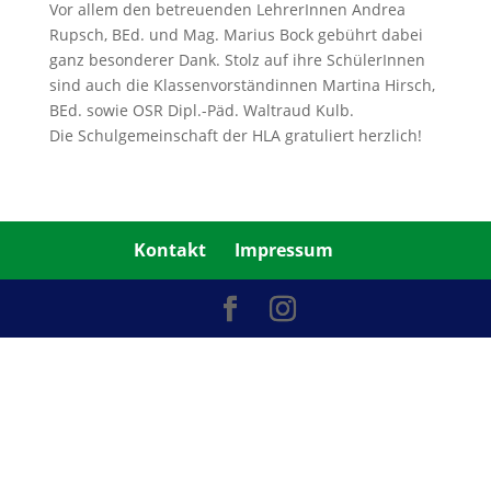
Vor allem den betreuenden LehrerInnen Andrea
Rupsch, BEd. und Mag. Marius Bock gebührt dabei
ganz besonderer Dank. Stolz auf ihre SchülerInnen
sind auch die Klassenvorständinnen Martina Hirsch,
BEd. sowie OSR Dipl.-Päd. Waltraud Kulb.
Die Schulgemeinschaft der HLA gratuliert herzlich!
Kontakt
Impressum