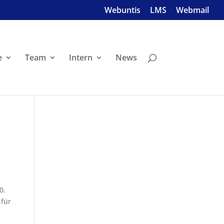
Webuntis
LMS
Webmail
e
Team
Intern
News
0.
 für