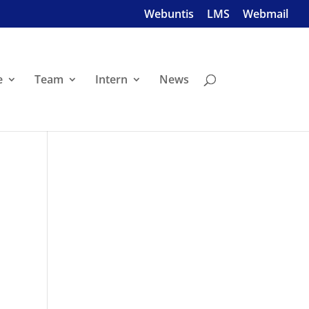
Webuntis
LMS
Webmail
e
Team
Intern
News