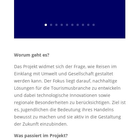
Worum geht es?
Das Projekt widmet sich der Frage, wie Reisen im
Einklang mit Umwelt und Gesellschaft gestaltet
werden kann. Der Fokus liegt darauf, nachhaltige
Lösungen für die Tourismusbranche zu entwickeln
und dabei technologische Innovationen sowie
regionale Besonderheiten zu berücksichtigen. Ziel ist
es, Jugendlichen die Bedeutung ihres Handelns
bewusst zu machen und sie aktiv in die Gestaltung
der Zukunft einzubinden.
Was passiert im Projekt?