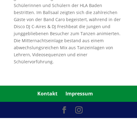
Schülerinnen und Schülern der HLA Baden
bestritten. Im Ballsaal zeigten sich die zahlreichen
Gäste von der Band Caro begeistert, während in der
Disco DJ C-Aires & DJ Freshbeat die jungen und
junggebliebenen Besucher zum Tanzen animierten.
Die Mitternachtseinlage bestand aus einem
abwechslungsreichen Mix aus Tanzeinlagen von
Lehrern, Videosequenzen und einer
Schülervorführung.
Kontakt
Impressum