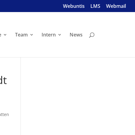
Webuntis
LMS
Webmail
e
Team
Intern
News
dt
atten