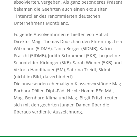
absolvierten, vergeben. Als ganz besonderes Präsent
bekamen die Geehrten auch einen exquisiten
Tintenroller des renommierten deutschen
Unternehmens Montblanc.
Folgende Absolventinnen erhielten von Hofrat
Direktor Mag. Thomas Douschan den Ehrenring: Lisa
Witzmann (5IDMA), Tanja Berger (5IDMB), Katrin
Praschl (5IDMB), Judith Schrammel (5KB), Jacqueline
Schönfelder-Kickinger (5KB), Sarah Wiener (5KB) und
Viktoria Handlbauer (5M), Sabrina Treidt, 5Idmb
(nicht im Bild, da verhindert).
Die anwesenden ehemaligen Klassenvorstände Mag.
Barbara Döller, Dipl.-Päd. Nicole Homm BEd MA ,
Mag. Bernhard Klima und Mag. Birgit Pritzl freuten
sich mit den geehrten jungen Damen über die
überaus verdiente Auszeichnung.