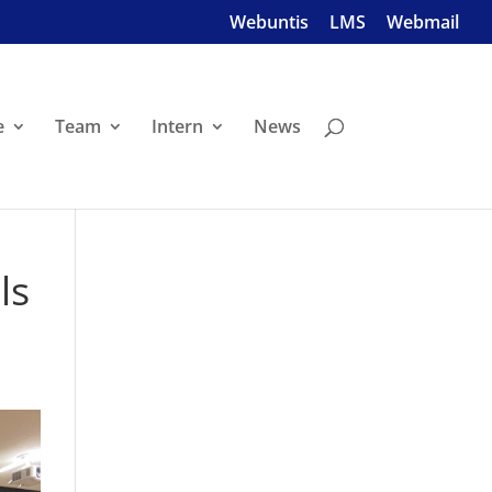
Webuntis
LMS
Webmail
e
Team
Intern
News
ls